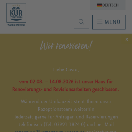
DEUTSCH
MENÜ
x
Wir renovieren!
Impressum
Angaben gemäß § 5 DDG
Liebe Gäste,
Kurzentrum Waren (Müritz)
GmbH & Co. KG
vom 02.08. – 14.08.2026 ist unser Haus für
Am Kurpark 2
Renovierungs- und Revisionsarbeiten geschlossen.
17192 Waren (Müritz)
Während der Umbauzeit steht Ihnen unser
Telefon: 03991 1824-0
Rezeptionsteam weiterhin
Fax: 03991 1824-400
jederzeit gerne für Anfragen und Reservierungen
rezeption@kurzentrum-waren.de
telefonisch (Tel. 03991 1824-0) und per Mail