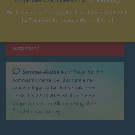
rezeption@kurzentrum-waren.de
zur Verfügung.
Leihfahrrad für einen halben Tag plus
Lunchpaket sowie einen Getränkebonus
Wir freuen uns auf ein Wiedersehen ab dem 16.08.2026!
von 25 € p. P.. (
Gilt nicht für Buchungen
Ihr Team vom Kurzentrum Waren (Müritz)
über Reiseveranstalter. Beachten Sie
unsere Schließzeit vom 02.08. -
15.08.2026. Getränkebonus nicht in bar
auszahlbar.)
Sommer-Aktion
Mehr Raum für Ihre
Sommermomente! Bei Buchung eines
zweiwöchigen Aufenthalts direkt vom
15.08. bis 29.08.2026 erhalten Sie ein
Doppelzimmer zur Alleinnutzung ohne
Einzelzimmerzuschlag.