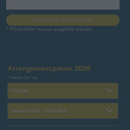
* Pflichtfelder müssen ausgefüllt werden
B
i
t
t
Arrangementpreise 2026
e
l
7 Nächte (Sa - Sa)
a
s
s
e
d
i
e