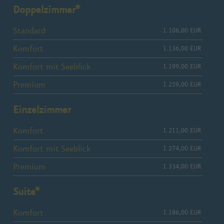
s
Doppelzimmer*
e
Standard
1.106,00 EUR
s
F
Komfort
1.136,00 EUR
e
Komfort mit Seeblick
1.199,00 EUR
l
Premium
1.259,00 EUR
d
l
Einzelzimmer
e
e
Komfort
1.211,00 EUR
r
Komfort mit Seeblick
1.274,00 EUR
.
Premium
1.334,00 EUR
Suite*
Komfort
1.186,00 EUR