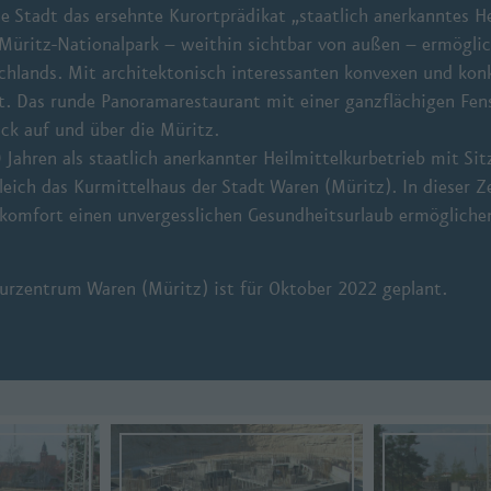
e Stadt das ersehnte Kurortprädikat „staatlich anerkanntes He
üritz-Nationalpark – weithin sichtbar von außen – ermöglich
tschlands. Mit architektonisch interessanten konvexen und 
t. Das runde Panoramarestaurant mit einer ganzflächigen Fens
ick auf und über die Müritz.
ahren als staatlich anerkannter Heilmittelkurbetrieb mit Sitz
leich das Kurmittelhaus der Stadt Waren (Müritz). In dieser Z
lkomfort einen unvergesslichen Gesundheitsurlaub ermöglich
urzentrum Waren (Müritz) ist für Oktober 2022 geplant.