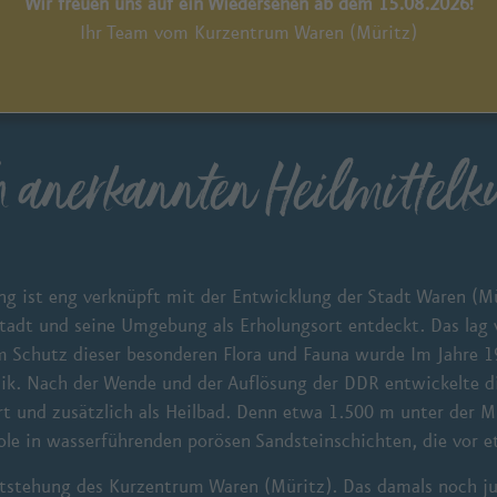
Wir freuen uns auf ein Wiedersehen ab dem 15.08.2026!
Ihr Team vom Kurzentrum Waren (Müritz)
 anerkannten Heilmittelku
g ist eng verknüpft mit der Entwicklung der Stadt Waren (M
tadt und seine Umgebung als Erholungsort entdeckt. Das lag v
m Schutz dieser besonderen Flora und Fauna wurde Im Jahre 1
ik. Nach der Wende und der Auflösung der DDR entwickelte d
rt und zusätzlich als Heilbad. Denn etwa 1.500 m unter der Mü
ole in wasserführenden porösen Sandsteinschichten, die vor 
 Entstehung des Kurzentrum Waren (Müritz). Das damals noch 