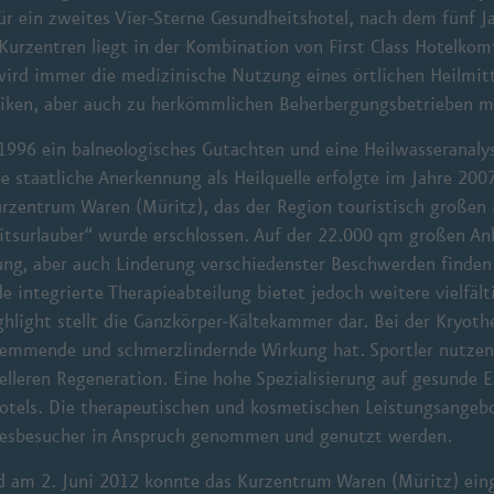
ür ein zweites Vier-Sterne Gesundheitshotel, nach dem fünf 
r Kurzentren liegt in der Kombination von First Class Hotelko
ird immer die medizinische Nutzung eines örtlichen Heilmitt
iniken, aber auch zu herkömmlichen Beherbergungsbetrieben mi
1996 ein balneologisches Gutachten und eine Heilwasseranalys
e staatliche Anerkennung als Heilquelle erfolgte im Jahre 200
rzentrum Waren (Müritz), das der Region touristisch großen
eitsurlauber“ wurde erschlossen. Auf der 22.000 qm großen An
g, aber auch Linderung verschiedenster Beschwerden finden 
integrierte Therapieabteilung bietet jedoch weitere vielfäl
light stellt die Ganzkörper-Kältekammer dar. Bei der Kryothe
mende und schmerzlindernde Wirkung hat. Sportler nutzen di
elleren Regeneration. Eine hohe Spezialisierung auf gesunde
otels. Die therapeutischen und kosmetischen Leistungsangeb
agesbesucher in Anspruch genommen und genutzt werden.
d am 2. Juni 2012 konnte das Kurzentrum Waren (Müritz) einge