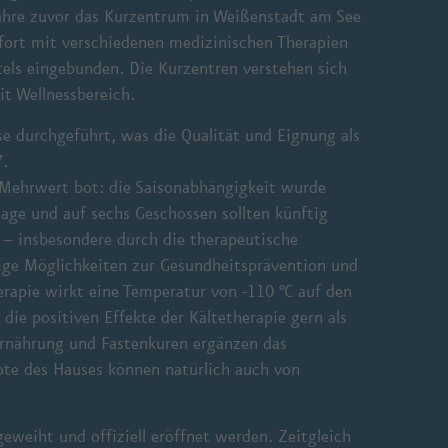
Jahre zuvor das Kurzentrum in Weißenstadt am See
mfort mit verschiedenen medizinischen Therapien
els eingebunden. Die Kurzentren verstehen sich
t Wellnessbereich.
e durchgeführt, was die Qualität und Eignung als
7.
 Mehrwert bot: die Saisonabhängigkeit wurde
lage und auf sechs Geschossen sollten künftig
– insbesondere durch die therapeutische
tige Möglichkeiten zur Gesundheitsprävention und
rapie wirkt eine Temperatur von -110 °C auf den
e positiven Effekte der Kältetherapie gern als
 Ernährung und Fastenkuren ergänzen das
ote des Hauses können natürlich auch von
weiht und offiziell eröffnet werden. Zeitgleich