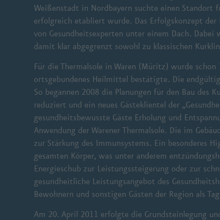
Weißenstadt in Nordbayern suchte einen Standort f
erfolgreich etabliert wurde. Das Erfolgskonzept de
von Gesundheitsexperten unter einem Dach. Dabei w
damit klar abgegrenzt sowohl zu klassischen Kurkl
Für die Thermalsole in Waren (Müritz) wurde schon 
ortsgebundenes Heilmittel bestätigte. Die endgültig
So begannen 2008 die Planungen für den Bau des Ku
reduziert und ein neues Gästeklientel der „Gesundh
gesundheitsbewusste Gäste Erholung und Entspannun
Anwendung der Warener Thermalsole. Die im Gebäude 
zur Stärkung des Immunsystems. Ein besonderes High
gesamten Körper, was unter anderem entzündungshem
Energieschub zur Leistungssteigerung oder zur schn
gesundheitliche Leistungsangebot des Gesundheitsh
Bewohnern und sonstigen Gästen der Region als T
Am 20. April 2011 erfolgte die Grundsteinlegung un