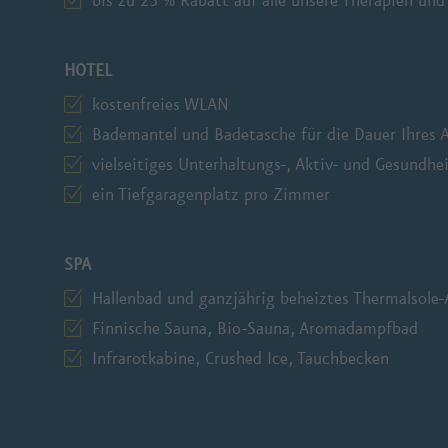
bis zu 25 % Rabatt auf alle unsere Therapien un
HOTEL
kostenfreies WLAN
Bademantel und Badetasche für die Dauer Ihres 
vielseitiges Unterhaltungs-, Aktiv- und Gesundh
ein Tiefgaragenplatz pro Zimmer
SPA
Hallenbad und ganzjährig beheiztes Thermalsole
Finnische Sauna, Bio-Sauna, Aromadampfbad
Infrarotkabine, Crushed Ice, Tauchbecken