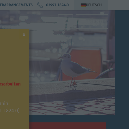
ERARRANGEMENTS
03991 1824-0
DEUTSCH
MENÜ
x
nsarbeiten
rhin
91 1824-0)