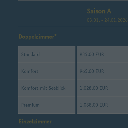
Saison A
03.01. - 24.01.2026
Doppelzimmer*
Standard
935,00 EUR
Komfort
965,00 EUR
Komfort mit Seeblick
1.028,00 EUR
Premium
1.088,00 EUR
Einzelzimmer