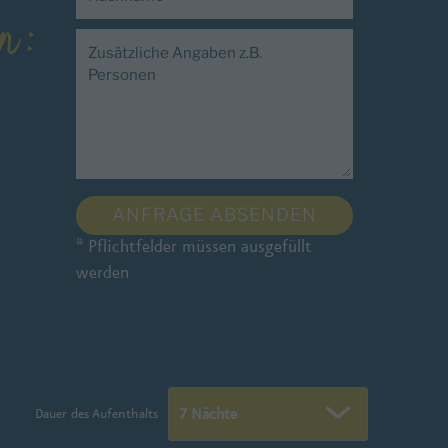
en:
* Pflichtfelder müssen ausgefüllt
werden
B
i
t
t
e
Dauer des Aufenthalts
l