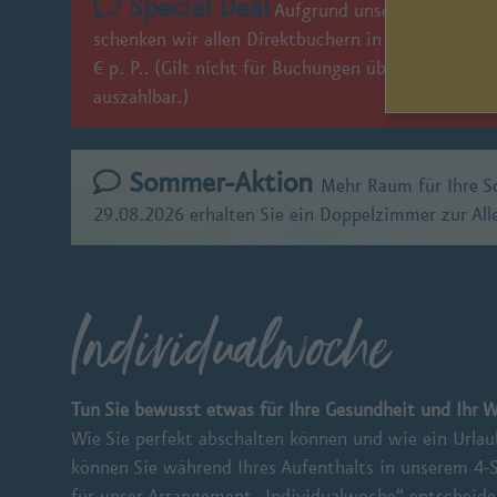
Special Deal
Aufgrund unserer jährliche
schenken wir allen Direktbuchern in diesem Zeitr
€ p. P.. (Gilt nicht für Buchungen über Reisevera
auszahlbar.)
Sommer-Aktion
Mehr Raum für Ihre S
29.08.2026 erhalten Sie ein Doppelzimmer zur Al
Individualwoche
Tun Sie bewusst etwas für Ihre Gesundheit und Ihr 
Wie Sie perfekt abschalten können und wie ein Urlau
können Sie während Ihres Aufenthalts in unserem 4-S
für unser Arrangement „Individualwoche“ entscheiden,