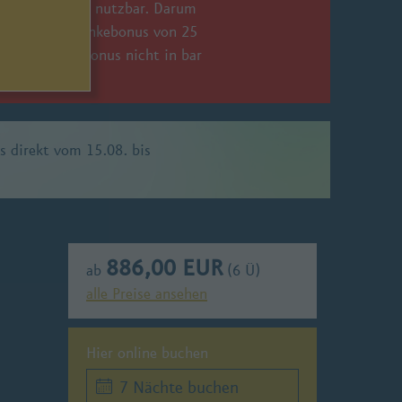
ußenpool nicht nutzbar. Darum
wie einen Getränkebonus von 25
026. Getränkebonus nicht in bar
 direkt vom 15.08. bis
886,00 EUR
ab
(6 Ü)
alle Preise ansehen
Hier online buchen
7 Nächte buchen