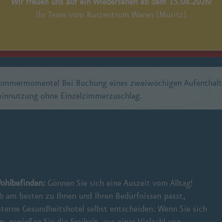
Wir freuen uns auf ein Wiedersehen ab dem 15.08.2026!
n Revision ist vom 25.07. bis 29.08.2026 unser Thermalsole-A
Ihr Team vom Kurzentrum Waren (Müritz)
aum ein Leihfahrrad für einen halben Tag plus Lunchpaket so
nstalter. Beachten Sie unsere Schließzeit vom 02.08. - 15.08.2
ommermomente! Bei Buchung eines zweiwöchigen Aufenthalts
leinnutzung ohne Einzelzimmerzuschlag.
Wohlbefinden:
Gönnen Sie sich eine Auszeit vom Alltag!
b am besten zu Ihnen und Ihren Bedürfnissen passt,
terne Gesundheitshotel selbst entscheiden: Wenn Sie sich
 genießen Sie die Freiheit, aus einer Vielzahl von