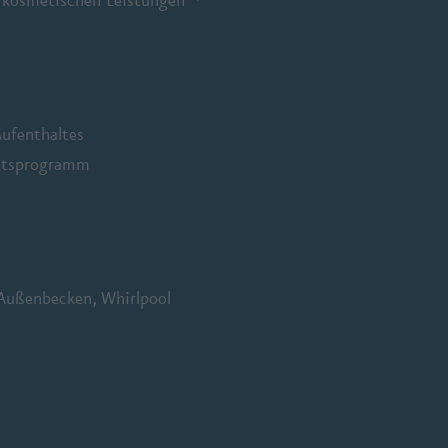
d kosmetischen Leistungen
Aufenthaltes
eitsprogramm
-Außenbecken, Whirlpool